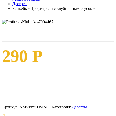
Десерты
Банкейк «Профитроли с клубничным соусом»
290
Р
Профитроли с кремом —это французская выпечка из
заварного теста с нежнейшим сливочным кремом.
Заливается десерт клубничным соусом.
Артикул:
Артикул: DSR-63
Категория:
Десерты