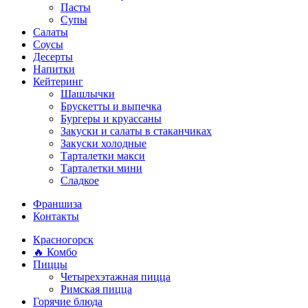
Пасты
Супы
Салаты
Соусы
Десерты
Напитки
Кейтеринг
Шашлычки
Брускетты и выпечка
Бургеры и круассаны
Закуски и салаты в стаканчиках
Закуски холодные
Тарталетки макси
Тарталетки мини
Сладкое
Франшиза
Контакты
Красногорск
🔥 Комбо
Пиццы
Четырехэтажная пицца
Римская пицца
Горячие блюда