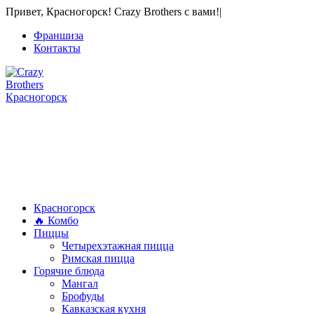
Привет, Красногорск! Crazy Brothers с вами!
|
Франшиза
Контакты
Красногорск
+7 900 614-44-44
+7 926 677-77-30
Звонки, WhatsApp и Viber
Красногорск
🔥 Комбо
Пиццы
Четырехэтажная пицца
Римская пицца
Горячие блюда
Мангал
Брофуды
Кавказская кухня