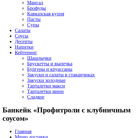
Мангал
Брофуды
Кавказская кухня
Пасты
Супы
Салаты
Соусы
Десерты
Напитки
Кейтеринг
Шашлычки
Брускетты и выпечка
Бургеры и круассаны
Закуски и салаты в стаканчиках
Закуски холодные
Тарталетки макси
Тарталетки мини
Сладкое
Банкейк «Профитроли с клубничным
соусом»
Главная
Меню доставки